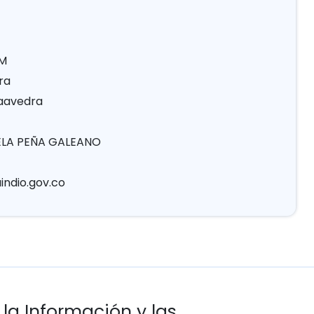
AM
ra
Saavedra
CELA PEÑA GALEANO
ndio.gov.co
 la Información y las