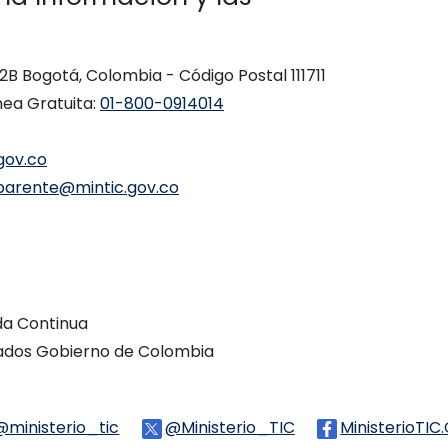
 12B Bogotá, Colombia - Código Postal 111711
nea Gratuita:
01-800-0914014
gov.co
parente@mintic.gov.co
ada Continua
vados Gobierno de Colombia
Threads
@ministerio_tic
Logo Tiktok
@Ministerio_TIC
Logo Twitter
MinisterioTIC