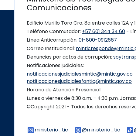
Comunicaciones
Edificio Murillo Toro Cra. 8a entre calles 12A y
Teléfono Conmutador:
+57 601 344 34 60
- Lí
Línea Anticorrupción:
01-800-0912667
Correo Institucional:
minticresponde@mintic.
Denuncias por actos de corrupción:
soytrans
Notificaciones judiciales:
notificacionesjudicialesmintic@mintic.gov.co
notificacionesjudicialesfontic@mintic.gov.co
Horario de Atención Presencial:
Lunes a viernes de 8:30 a.m. – 4:30 p.m. Jorn
©Copyright 2021 - Todos los derechos reser
ministerio_tic
Logo Instagram
@ministerio_tic
Logo 