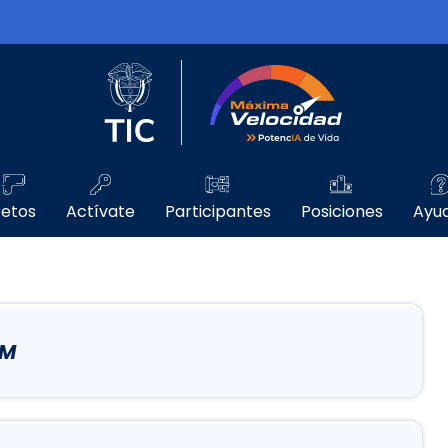
Logo del Ministerio TIC
Máxima Velo
etos
Actívate
Participantes
Posiciones
Ayu
AM