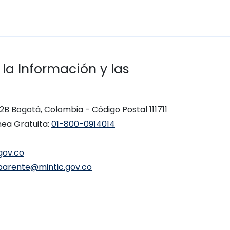
 la Información y las
 12B Bogotá, Colombia - Código Postal 111711
nea Gratuita:
01-800-0914014
gov.co
parente@mintic.gov.co