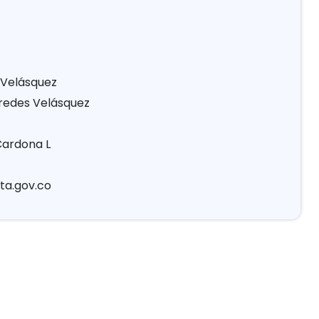
 Velásquez
aredes Velásquez
Cardona L
ta.gov.co