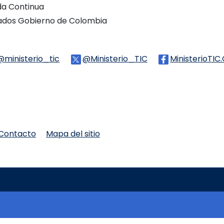
ada Continua
vados Gobierno de Colombia
Threads
@ministerio_tic
Logo Tiktok
@Ministerio_TIC
Logo Twitter
MinisterioTIC
WhatsApp
Contacto
Mapa del sitio
mbia