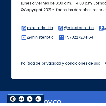
Lunes a viernes de 8:30 a.m. – 4:30 p.m. Jorn
©Copyright 2021 - Todos los derechos reser
ministerio_tic
Logo Instagram
@ministerio_tic
Logo 
@ministeriotic
Logo Youtube
+573227234164
Logo 
Política de privacidad y condiciones de uso
Botón contraste
Botón Aumentar el tamaño del texto
Botón restablecer el tamaño del texto
Botón Reducir el tamaño del texto
Logo marca Colombia
Logo Gobierno de Colo