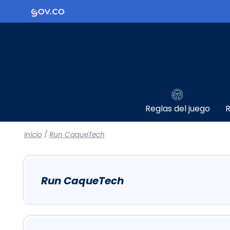
Logo Gobierno de Colombia
Reglas del juego
R
Inicio
/
Run CaqueTech
Run CaqueTech