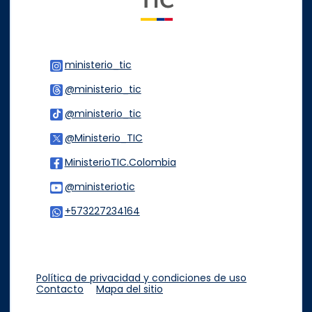
ministerio_tic
Logo Instagram
@ministerio_tic
Logo Threads
@ministerio_tic
Logo Tiktok
@Ministerio_TIC
Logo Twitter
MinisterioTIC.Colombia
Logo Facebook
@ministeriotic
Logo Youtube
+573227234164
Logo WhatsApp
Política de privacidad y condiciones de uso
Contacto
Mapa del sitio