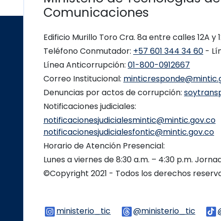
Comunicaciones
Edificio Murillo Toro Cra. 8a entre calles 12A y
Teléfono Conmutador:
+57 601 344 34 60
- Lí
Línea Anticorrupción:
01-800-0912667
Correo Institucional:
minticresponde@mintic.
Denuncias por actos de corrupción:
soytrans
Notificaciones judiciales:
notificacionesjudicialesmintic@mintic.gov.co
notificacionesjudicialesfontic@mintic.gov.co
Horario de Atención Presencial:
Lunes a viernes de 8:30 a.m. – 4:30 p.m. Jorn
©Copyright 2021 - Todos los derechos reser
ministerio_tic
Logo Instagram
@ministerio_tic
Logo 