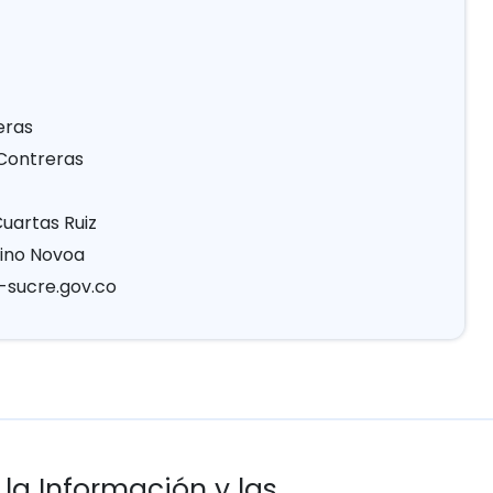
eras
 Contreras
uartas Ruiz
rino Novoa
-sucre.gov.co
 la Información y las