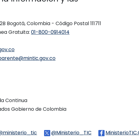
 12B Bogotá, Colombia - Código Postal 111711
nea Gratuita:
01-800-0914014
gov.co
parente@mintic.gov.co
ada Continua
vados Gobierno de Colombia
Threads
@ministerio_tic
Logo Tiktok
@Ministerio_TIC
Logo Twitter
MinisterioTIC