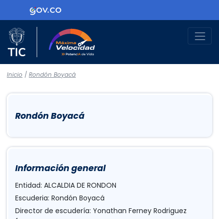
Logo Gobierno de Colombia
Logo del Ministerio TIC
Máxima Velocidad
Inicio
/
Rondón Boyacá
Rondón Boyacá
Información general
Entidad: ALCALDIA DE RONDON
Escuderia: Rondón Boyacá
Director de escudería: Yonathan Ferney Rodriguez