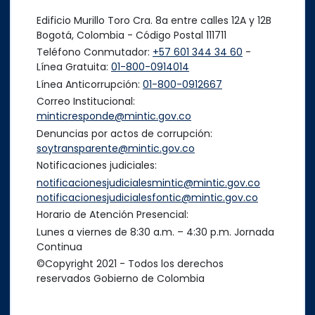
Edificio Murillo Toro Cra. 8a entre calles 12A y 12B
Bogotá, Colombia - Código Postal 111711
Teléfono Conmutador:
+57 601 344 34 60
-
Línea Gratuita:
01-800-0914014
Línea Anticorrupción:
01-800-0912667
Correo Institucional:
minticresponde@mintic.gov.co
Denuncias por actos de corrupción:
soytransparente@mintic.gov.co
Notificaciones judiciales:
notificacionesjudicialesmintic@mintic.gov.co
notificacionesjudicialesfontic@mintic.gov.co
Horario de Atención Presencial:
Lunes a viernes de 8:30 a.m. – 4:30 p.m. Jornada
Continua
©Copyright 2021 - Todos los derechos
reservados Gobierno de Colombia