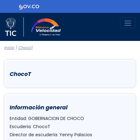
Logo Gobierno de Colombia
Logo del Ministerio TIC
Máxima Velocidad
Inicio
/
ChocoT
ChocoT
Información general
Entidad: GOBERNACION DE CHOCO
Escuderia: ChocoT
Director de escudería: Yenny Palacios