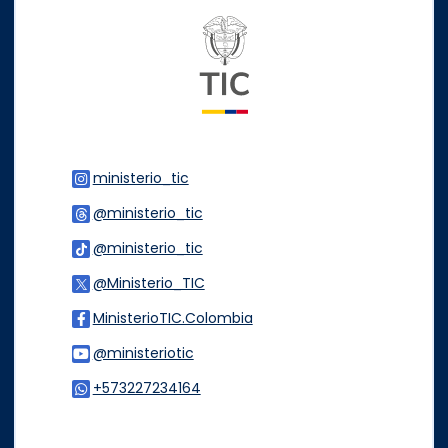
Logo del ministerio TIC
ministerio_tic
Logo Instagram
@ministerio_tic
Logo Threads
@ministerio_tic
Logo Tiktok
@Ministerio_TIC
Logo Twitter
MinisterioTIC.Colombia
Logo Facebook
@ministeriotic
Logo Youtube
+573227234164
Logo WhatsApp