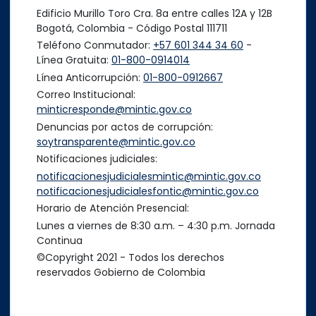
Edificio Murillo Toro Cra. 8a entre calles 12A y 12B
Bogotá, Colombia - Código Postal 111711
Teléfono Conmutador:
+57 601 344 34 60
-
Línea Gratuita:
01-800-0914014
Línea Anticorrupción:
01-800-0912667
Correo Institucional:
minticresponde@mintic.gov.co
Denuncias por actos de corrupción:
soytransparente@mintic.gov.co
Notificaciones judiciales:
notificacionesjudicialesmintic@mintic.gov.co
notificacionesjudicialesfontic@mintic.gov.co
Horario de Atención Presencial:
Lunes a viernes de 8:30 a.m. – 4:30 p.m. Jornada
Continua
©Copyright 2021 - Todos los derechos
reservados Gobierno de Colombia