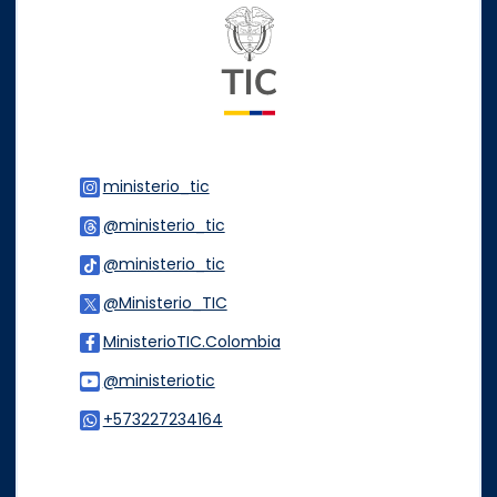
Logo del ministerio TIC
ministerio_tic
Logo Instagram
@ministerio_tic
Logo Threads
@ministerio_tic
Logo Tiktok
@Ministerio_TIC
Logo Twitter
MinisterioTIC.Colombia
Logo Facebook
@ministeriotic
Logo Youtube
+573227234164
Logo WhatsApp