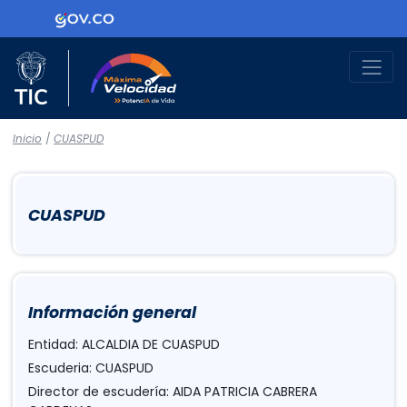
Logo Gobierno de Colombia
Logo del Ministerio TIC
Máxima Velocidad
Inicio
/
CUASPUD
CUASPUD
Información general
Entidad: ALCALDIA DE CUASPUD
Escuderia: CUASPUD
Director de escudería: AIDA PATRICIA CABRERA