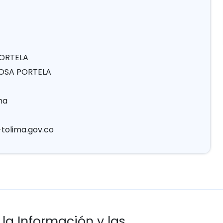
PORTELA
RBOSA PORTELA
ha
tolima.gov.co
 la Información y las