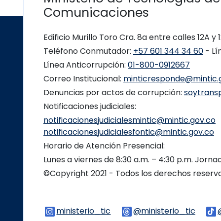
Comunicaciones
Edificio Murillo Toro Cra. 8a entre calles 12A y
Teléfono Conmutador:
+57 601 344 34 60
- Lí
Línea Anticorrupción:
01-800-0912667
Correo Institucional:
minticresponde@mintic.
Denuncias por actos de corrupción:
soytrans
Notificaciones judiciales:
notificacionesjudicialesmintic@mintic.gov.co
notificacionesjudicialesfontic@mintic.gov.co
Horario de Atención Presencial:
Lunes a viernes de 8:30 a.m. – 4:30 p.m. Jorn
©Copyright 2021 - Todos los derechos reser
ministerio_tic
Logo Instagram
@ministerio_tic
Logo 