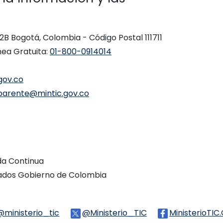
 12B Bogotá, Colombia - Código Postal 111711
nea Gratuita:
01-800-0914014
gov.co
parente@mintic.gov.co
ada Continua
vados Gobierno de Colombia
Threads
@ministerio_tic
Logo Tiktok
@Ministerio_TIC
Logo Twitter
MinisterioTIC