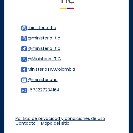
ministerio_tic
Logo Instagram
@ministerio_tic
Logo Threads
@ministerio_tic
Logo Tiktok
@Ministerio_TIC
Logo Twitter
MinisterioTIC.Colombia
Logo Facebook
@ministeriotic
Logo Youtube
+573227234164
Logo WhatsApp
Política de privacidad y condiciones de uso
Contacto
Mapa del sitio