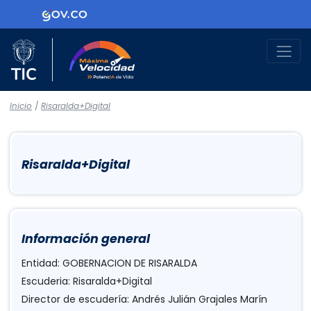
Logo Gobierno de Colombia
Logo del Ministerio TIC
Máxima Velocidad
Inicio
/
Risaralda+Digital
Risaralda+Digital
Información general
Entidad: GOBERNACION DE RISARALDA
Escuderia: Risaralda+Digital
Director de escudería: Andrés Julián Grajales Marín