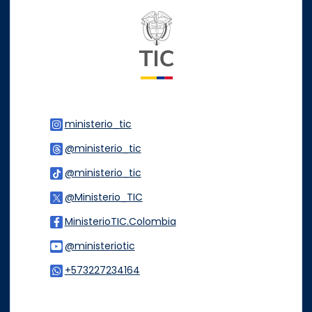
Logo del ministerio TIC
ministerio_tic
Logo Instagram
@ministerio_tic
Logo Threads
@ministerio_tic
Logo Tiktok
@Ministerio_TIC
Logo Twitter
MinisterioTIC.Colombia
Logo Facebook
@ministeriotic
Logo Youtube
+573227234164
Logo WhatsApp