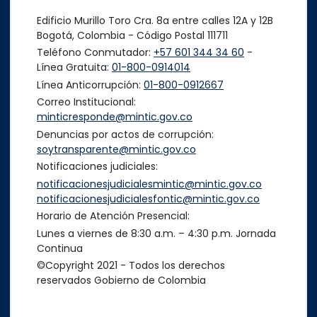
Edificio Murillo Toro Cra. 8a entre calles 12A y 12B
Bogotá, Colombia - Código Postal 111711
Teléfono Conmutador:
+57 601 344 34 60
-
Línea Gratuita:
01-800-0914014
Línea Anticorrupción:
01-800-0912667
Correo Institucional:
minticresponde@mintic.gov.co
Denuncias por actos de corrupción:
soytransparente@mintic.gov.co
Notificaciones judiciales:
notificacionesjudicialesmintic@mintic.gov.co
notificacionesjudicialesfontic@mintic.gov.co
Horario de Atención Presencial:
Lunes a viernes de 8:30 a.m. – 4:30 p.m. Jornada
Continua
©Copyright 2021 - Todos los derechos
reservados Gobierno de Colombia