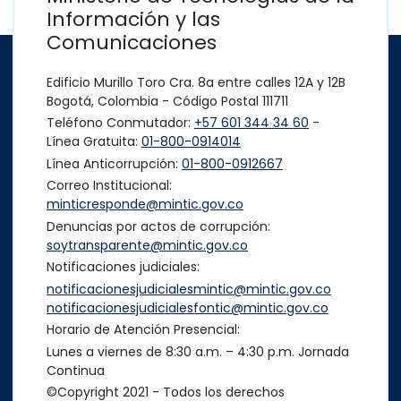
Información y las
Comunicaciones
Edificio Murillo Toro Cra. 8a entre calles 12A y 12B
Bogotá, Colombia - Código Postal 111711
Teléfono Conmutador:
+57 601 344 34 60
-
Línea Gratuita:
01-800-0914014
Línea Anticorrupción:
01-800-0912667
Correo Institucional:
minticresponde@mintic.gov.co
Denuncias por actos de corrupción:
soytransparente@mintic.gov.co
Notificaciones judiciales:
notificacionesjudicialesmintic@mintic.gov.co
notificacionesjudicialesfontic@mintic.gov.co
Horario de Atención Presencial:
Lunes a viernes de 8:30 a.m. – 4:30 p.m. Jornada
Continua
©Copyright 2021 - Todos los derechos