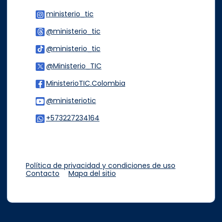
ministerio_tic
Logo Instagram
@ministerio_tic
Logo Threads
@ministerio_tic
Logo Tiktok
@Ministerio_TIC
Logo Twitter
MinisterioTIC.Colombia
Logo Facebook
@ministeriotic
Logo Youtube
+573227234164
Logo WhatsApp
Política de privacidad y condiciones de uso
Contacto
Mapa del sitio