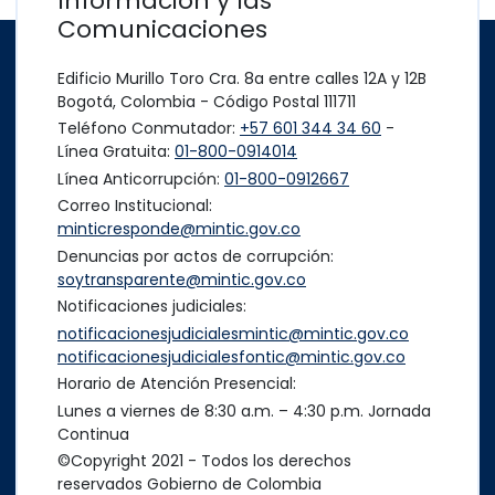
Información y las
Comunicaciones
Edificio Murillo Toro Cra. 8a entre calles 12A y 12B
Bogotá, Colombia - Código Postal 111711
Teléfono Conmutador:
+57 601 344 34 60
-
Línea Gratuita:
01-800-0914014
Línea Anticorrupción:
01-800-0912667
Correo Institucional:
minticresponde@mintic.gov.co
Denuncias por actos de corrupción:
soytransparente@mintic.gov.co
Notificaciones judiciales:
notificacionesjudicialesmintic@mintic.gov.co
notificacionesjudicialesfontic@mintic.gov.co
Horario de Atención Presencial:
Lunes a viernes de 8:30 a.m. – 4:30 p.m. Jornada
Continua
©Copyright 2021 - Todos los derechos
reservados Gobierno de Colombia