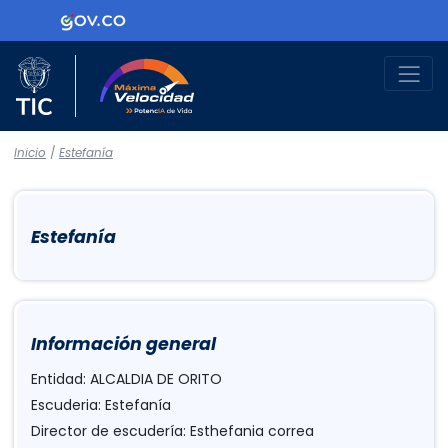
Logo Gobierno de Colombia
Logo del Ministerio TIC
Máxima Velocidad
Inicio
/
Estefanía
Estefanía
Información general
Entidad: ALCALDIA DE ORITO
Escuderia: Estefanía
Director de escudería: Esthefania correa