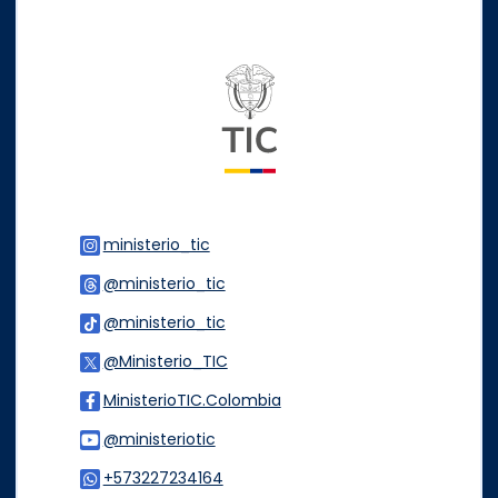
Logo del ministerio TIC
ministerio_tic
Logo Instagram
@ministerio_tic
Logo Threads
@ministerio_tic
Logo Tiktok
@Ministerio_TIC
Logo Twitter
MinisterioTIC.Colombia
Logo Facebook
@ministeriotic
Logo Youtube
+573227234164
Logo WhatsApp