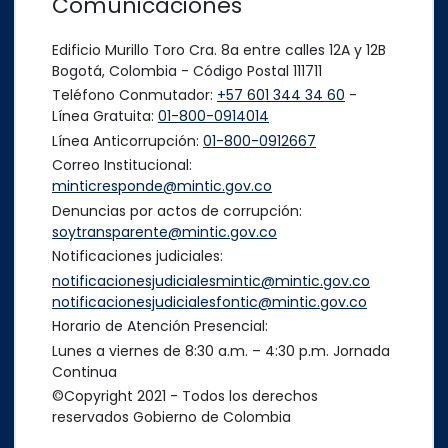
Comunicaciones
Edificio Murillo Toro Cra. 8a entre calles 12A y 12B
Bogotá, Colombia - Código Postal 111711
Teléfono Conmutador:
+57 601 344 34 60
-
Línea Gratuita:
01-800-0914014
Línea Anticorrupción:
01-800-0912667
Correo Institucional:
minticresponde@mintic.gov.co
Denuncias por actos de corrupción:
soytransparente@mintic.gov.co
Notificaciones judiciales:
notificacionesjudicialesmintic@mintic.gov.co
notificacionesjudicialesfontic@mintic.gov.co
Horario de Atención Presencial:
Lunes a viernes de 8:30 a.m. – 4:30 p.m. Jornada
Continua
©Copyright 2021 - Todos los derechos
reservados Gobierno de Colombia