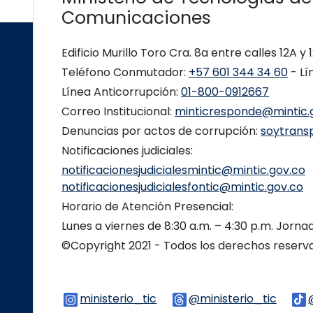
Comunicaciones
Edificio Murillo Toro Cra. 8a entre calles 12A y
Teléfono Conmutador:
+57 601 344 34 60
- Lí
Línea Anticorrupción:
01-800-0912667
Correo Institucional:
minticresponde@mintic.
Denuncias por actos de corrupción:
soytrans
Notificaciones judiciales:
notificacionesjudicialesmintic@mintic.gov.co
notificacionesjudicialesfontic@mintic.gov.co
Horario de Atención Presencial:
Lunes a viernes de 8:30 a.m. – 4:30 p.m. Jorn
©Copyright 2021 - Todos los derechos reser
ministerio_tic
Logo Instagram
@ministerio_tic
Logo 