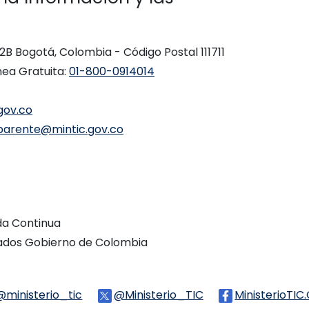
 12B Bogotá, Colombia - Código Postal 111711
nea Gratuita:
01-800-0914014
gov.co
parente@mintic.gov.co
ada Continua
vados Gobierno de Colombia
Threads
@ministerio_tic
Logo Tiktok
@Ministerio_TIC
Logo Twitter
MinisterioTIC