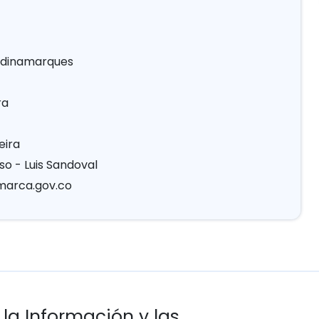
undinamarques
ra
eira
so - Luis Sandoval
marca.gov.co
 la Información y las