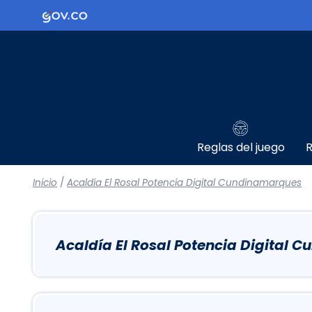
Logo Gobierno de Colombia
Reglas del juego
R
Inicio
/
Acaldía El Rosal Potencia Digital Cundinamarques
Acaldía El Rosal Potencia Digital