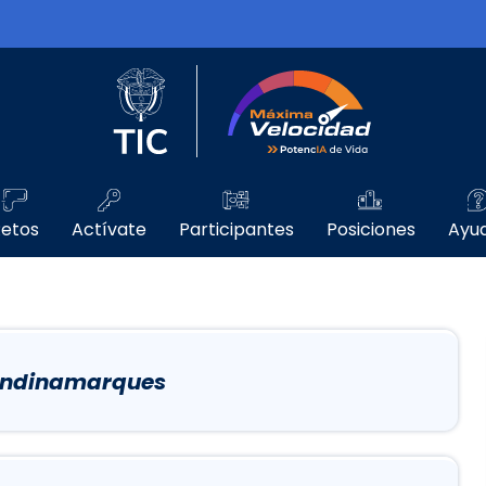
Logo del Ministerio TIC
Máxima Velo
etos
Actívate
Participantes
Posiciones
Ayu
 Cundinamarques