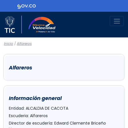
Logo Gobierno de Colombia
Logo del Ministerio TIC
Máxima Velocidad
Inicio
/
Alfareros
Alfareros
Información general
Entidad: ALCALDIA DE CACOTA
Escuderia: Alfareros
Director de escudería: Edward Clemente Briceño