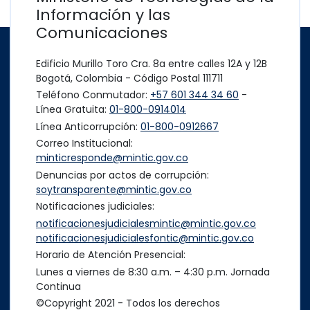
Información y las
Comunicaciones
Edificio Murillo Toro Cra. 8a entre calles 12A y 12B
Bogotá, Colombia - Código Postal 111711
Teléfono Conmutador:
+57 601 344 34 60
-
Línea Gratuita:
01-800-0914014
Línea Anticorrupción:
01-800-0912667
Correo Institucional:
minticresponde@mintic.gov.co
Denuncias por actos de corrupción:
soytransparente@mintic.gov.co
Notificaciones judiciales:
notificacionesjudicialesmintic@mintic.gov.co
notificacionesjudicialesfontic@mintic.gov.co
Horario de Atención Presencial:
Lunes a viernes de 8:30 a.m. – 4:30 p.m. Jornada
Continua
©Copyright 2021 - Todos los derechos