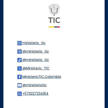
Logo del ministerio TIC
ministerio_tic
Logo Instagram
@ministerio_tic
Logo Threads
@ministerio_tic
Logo Tiktok
@Ministerio_TIC
Logo Twitter
MinisterioTIC.Colombia
Logo Facebook
@ministeriotic
Logo Youtube
+573227234164
Logo WhatsApp