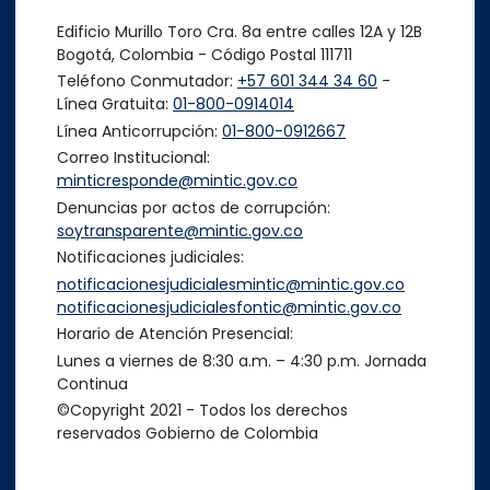
Edificio Murillo Toro Cra. 8a entre calles 12A y 12B
Bogotá, Colombia - Código Postal 111711
Teléfono Conmutador:
+57 601 344 34 60
-
Línea Gratuita:
01-800-0914014
Línea Anticorrupción:
01-800-0912667
Correo Institucional:
minticresponde@mintic.gov.co
Denuncias por actos de corrupción:
soytransparente@mintic.gov.co
Notificaciones judiciales:
notificacionesjudicialesmintic@mintic.gov.co
notificacionesjudicialesfontic@mintic.gov.co
Horario de Atención Presencial:
Lunes a viernes de 8:30 a.m. – 4:30 p.m. Jornada
Continua
©Copyright 2021 - Todos los derechos
reservados Gobierno de Colombia