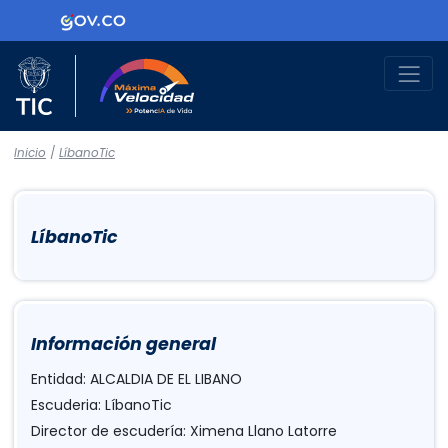
Logo Gobierno de Colombia
Logo del Ministerio TIC
Máxima Velocidad
Inicio
/
LíbanoTic
LíbanoTic
Información general
Entidad: ALCALDIA DE EL LIBANO
Escuderia: LíbanoTic
Director de escudería: Ximena Llano Latorre