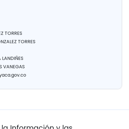
EZ TORRES
GONZALEZ TORRES
A LANDIÑES
AS VANEGAS
yaca.gov.co
 la Información y las