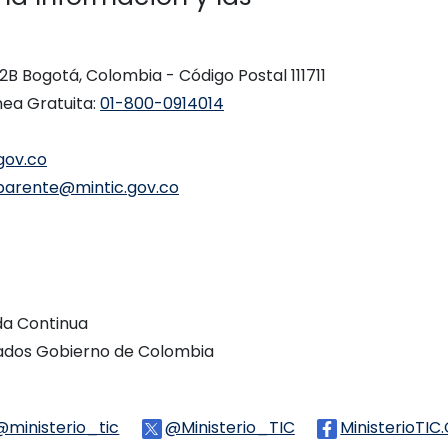
 12B Bogotá, Colombia - Código Postal 111711
nea Gratuita:
01-800-0914014
gov.co
parente@mintic.gov.co
ada Continua
vados Gobierno de Colombia
Threads
@ministerio_tic
Logo Tiktok
@Ministerio_TIC
Logo Twitter
MinisterioTIC