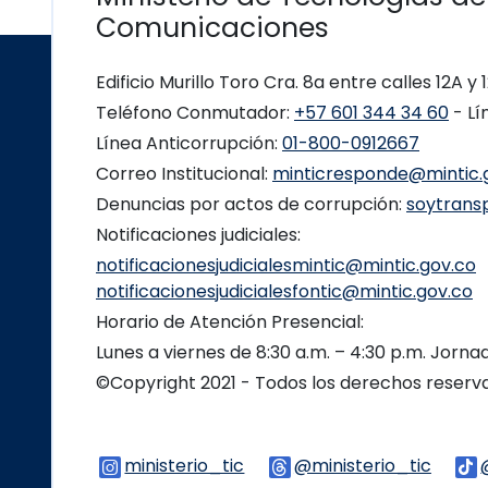
Comunicaciones
Edificio Murillo Toro Cra. 8a entre calles 12A y
Teléfono Conmutador:
+57 601 344 34 60
- Lí
Línea Anticorrupción:
01-800-0912667
Correo Institucional:
minticresponde@mintic.
Denuncias por actos de corrupción:
soytrans
Notificaciones judiciales:
notificacionesjudicialesmintic@mintic.gov.co
notificacionesjudicialesfontic@mintic.gov.co
Horario de Atención Presencial:
Lunes a viernes de 8:30 a.m. – 4:30 p.m. Jorn
©Copyright 2021 - Todos los derechos reser
ministerio_tic
Logo Instagram
@ministerio_tic
Logo 