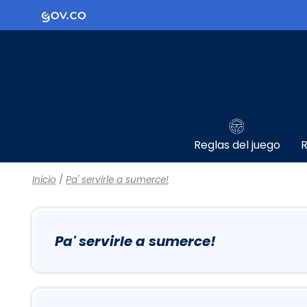
Logo Gobierno de Colombia
Reglas del juego
R
Inicio
/
Pa' servirle a sumerce!
Pa' servirle a sumerce!