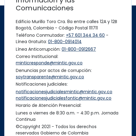
Información y las
Comunicaciones
Edificio Murillo Toro Cra. 8a entre calles 12A y 12B
Bogotá, Colombia - Código Postal 111711
Teléfono Conmutador:
+57 601 344 34 60
-
Línea Gratuita:
01-800-0914014
Línea Anticorrupción:
01-800-0912667
Correo Institucional:
minticresponde@mintic.gov.co
Denuncias por actos de corrupción:
soytransparente@mintic.gov.co
Notificaciones judiciales:
notificacionesjudicialesmintic@mintic.gov.co
notificacionesjudicialesfontic@mintic.gov.co
Horario de Atención Presencial:
Lunes a viernes de 8:30 a.m. – 4:30 p.m. Jornada
Continua
©Copyright 2021 - Todos los derechos
reservados Gobierno de Colombia