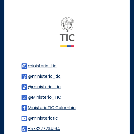
Logo del ministerio TIC
ministerio_tic
Logo Instagram
@ministerio_tic
Logo Threads
@ministerio_tic
Logo Tiktok
@Ministerio_TIC
Logo Twitter
MinisterioTIC.Colombia
Logo Facebook
@ministeriotic
Logo Youtube
+573227234164
Logo WhatsApp