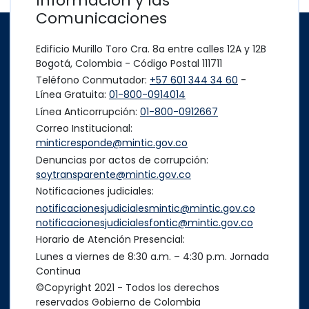
Información y las
Comunicaciones
Edificio Murillo Toro Cra. 8a entre calles 12A y 12B
Bogotá, Colombia - Código Postal 111711
Teléfono Conmutador:
+57 601 344 34 60
-
Línea Gratuita:
01-800-0914014
Línea Anticorrupción:
01-800-0912667
Correo Institucional:
minticresponde@mintic.gov.co
Denuncias por actos de corrupción:
soytransparente@mintic.gov.co
Notificaciones judiciales:
notificacionesjudicialesmintic@mintic.gov.co
notificacionesjudicialesfontic@mintic.gov.co
Horario de Atención Presencial:
Lunes a viernes de 8:30 a.m. – 4:30 p.m. Jornada
Continua
©Copyright 2021 - Todos los derechos
reservados Gobierno de Colombia