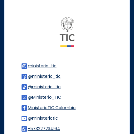
Logo del ministerio TIC
ministerio_tic
Logo Instagram
@ministerio_tic
Logo Threads
@ministerio_tic
Logo Tiktok
@Ministerio_TIC
Logo Twitter
MinisterioTIC.Colombia
Logo Facebook
@ministeriotic
Logo Youtube
+573227234164
Logo WhatsApp