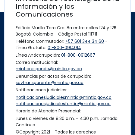
Información y las
Comunicaciones
Edificio Murillo Toro Cra. 8a entre calles 12A y 12B
Bogotá, Colombia - Código Postal 111711
Teléfono Conmutador:
+57 601 344 34 60
-
Línea Gratuita:
01-800-0914014
Línea Anticorrupción:
01-800-0912667
Correo Institucional:
minticresponde@mintic.gov.co
Denuncias por actos de corrupción:
soytransparente@mintic.gov.co
Notificaciones judiciales:
notificacionesjudicialesmintic@mintic.gov.co
notificacionesjudicialesfontic@mintic.gov.co
Horario de Atención Presencial:
Lunes a viernes de 8:30 a.m. – 4:30 p.m. Jornada
Continua
©Copyright 2021 - Todos los derechos