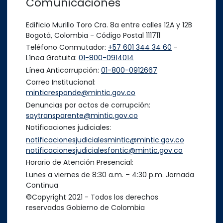
Comunicaciones
Edificio Murillo Toro Cra. 8a entre calles 12A y 12B
Bogotá, Colombia - Código Postal 111711
Teléfono Conmutador:
+57 601 344 34 60
-
Línea Gratuita:
01-800-0914014
Línea Anticorrupción:
01-800-0912667
Correo Institucional:
minticresponde@mintic.gov.co
Denuncias por actos de corrupción:
soytransparente@mintic.gov.co
Notificaciones judiciales:
notificacionesjudicialesmintic@mintic.gov.co
notificacionesjudicialesfontic@mintic.gov.co
Horario de Atención Presencial:
Lunes a viernes de 8:30 a.m. – 4:30 p.m. Jornada
Continua
©Copyright 2021 - Todos los derechos
reservados Gobierno de Colombia