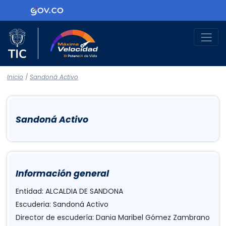
Logo Gobierno de Colombia
Logo del Ministerio TIC
Máxima Velocidad
Inicio
/
Sandoná Activo
Sandoná Activo
Información general
Entidad: ALCALDIA DE SANDONA
Escuderia: Sandoná Activo
Director de escudería: Dania Maribel Gómez Zambrano