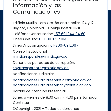
Información y las
Comunicaciones
Edificio Murillo Toro Cra. 8a entre calles 12A y 12B
Bogotá, Colombia - Código Postal 111711
Teléfono Conmutador:
+57 601 344 34 60
-
Línea Gratuita:
01-800-0914014
Línea Anticorrupción:
01-800-0912667
Correo Institucional:
minticresponde@mintic.gov.co
Denuncias por actos de corrupción:
soytransparente@mintic.gov.co
Notificaciones judiciales:
notificacionesjudicialesmintic@mintic.gov.co
notificacionesjudicialesfontic@mintic.gov.co
Horario de Atención Presencial:
Lunes a viernes de 8:30 a.m. – 4:30 p.m. Jornada
Continua
©Copyright 2021 - Todos los derechos