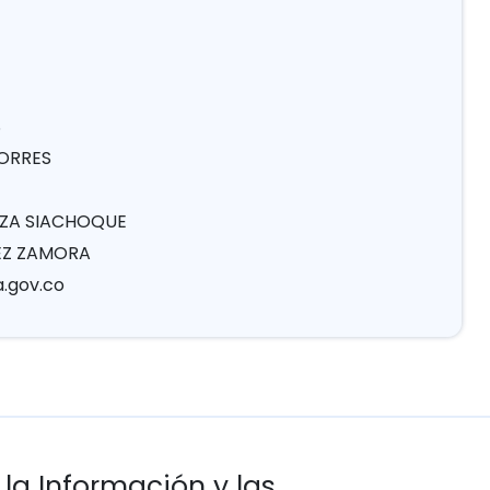
S
TORRES
OZA SIACHOQUE
NEZ ZAMORA
.gov.co
 la Información y las