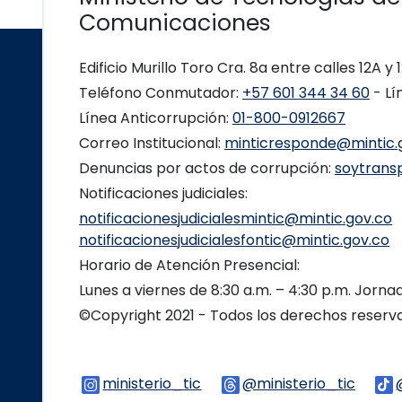
Comunicaciones
Edificio Murillo Toro Cra. 8a entre calles 12A y
Teléfono Conmutador:
+57 601 344 34 60
- Lí
Línea Anticorrupción:
01-800-0912667
Correo Institucional:
minticresponde@mintic.
Denuncias por actos de corrupción:
soytrans
Notificaciones judiciales:
notificacionesjudicialesmintic@mintic.gov.co
notificacionesjudicialesfontic@mintic.gov.co
Horario de Atención Presencial:
Lunes a viernes de 8:30 a.m. – 4:30 p.m. Jorn
©Copyright 2021 - Todos los derechos reser
ministerio_tic
Logo Instagram
@ministerio_tic
Logo 