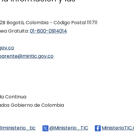
 12B Bogotá, Colombia - Código Postal 111711
nea Gratuita:
01-800-0914014
gov.co
parente@mintic.gov.co
ada Continua
vados Gobierno de Colombia
Threads
@ministerio_tic
Logo Tiktok
@Ministerio_TIC
Logo Twitter
MinisterioTIC