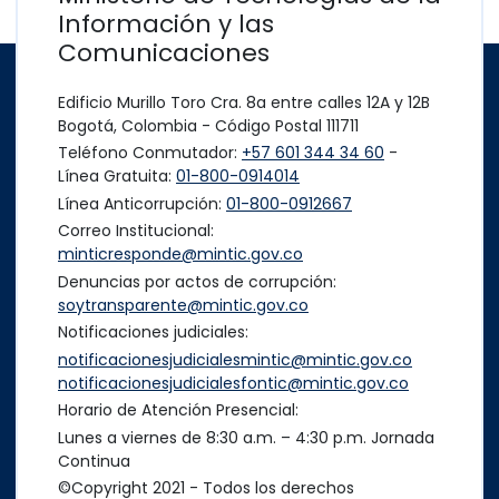
Información y las
Comunicaciones
Edificio Murillo Toro Cra. 8a entre calles 12A y 12B
Bogotá, Colombia - Código Postal 111711
Teléfono Conmutador:
+57 601 344 34 60
-
Línea Gratuita:
01-800-0914014
Línea Anticorrupción:
01-800-0912667
Correo Institucional:
minticresponde@mintic.gov.co
Denuncias por actos de corrupción:
soytransparente@mintic.gov.co
Notificaciones judiciales:
notificacionesjudicialesmintic@mintic.gov.co
notificacionesjudicialesfontic@mintic.gov.co
Horario de Atención Presencial:
Lunes a viernes de 8:30 a.m. – 4:30 p.m. Jornada
Continua
©Copyright 2021 - Todos los derechos