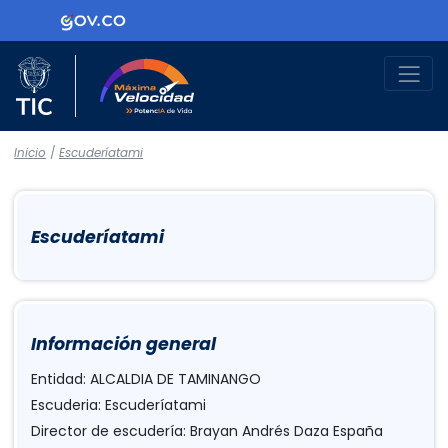
Logo Gobierno de Colombia
Logo del Ministerio TIC
Máxima Velocidad
Inicio
/
Escuderíatami
Escuderíatami
Información general
Entidad: ALCALDIA DE TAMINANGO
Escuderia: Escuderíatami
Director de escudería: Brayan Andrés Daza España