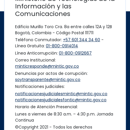
Información y las
Comunicaciones
Edificio Murillo Toro Cra. 8a entre calles 12A y 12B
Bogotá, Colombia - Código Postal 111711
Teléfono Conmutador:
+57 601 344 34 60
-
Línea Gratuita:
01-800-0914014
Línea Anticorrupción:
01-800-0912667
Correo Institucional:
minticresponde@mintic.gov.co
Denuncias por actos de corrupción:
soytransparente@mintic.gov.co
Notificaciones judiciales:
notificacionesjudicialesmintic@mintic.gov.co
notificacionesjudicialesfontic@mintic.gov.co
Horario de Atención Presencial:
Lunes a viernes de 8:30 a.m. – 4:30 p.m. Jornada
Continua
©Copyright 2021 - Todos los derechos