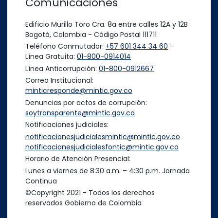
Comunicaciones
Edificio Murillo Toro Cra. 8a entre calles 12A y 12B
Bogotá, Colombia - Código Postal 111711
Teléfono Conmutador:
+57 601 344 34 60
-
Línea Gratuita:
01-800-0914014
Línea Anticorrupción:
01-800-0912667
Correo Institucional:
minticresponde@mintic.gov.co
Denuncias por actos de corrupción:
soytransparente@mintic.gov.co
Notificaciones judiciales:
notificacionesjudicialesmintic@mintic.gov.co
notificacionesjudicialesfontic@mintic.gov.co
Horario de Atención Presencial:
Lunes a viernes de 8:30 a.m. – 4:30 p.m. Jornada
Continua
©Copyright 2021 - Todos los derechos
reservados Gobierno de Colombia