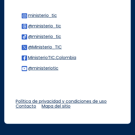
ministerio_tic
Logo Instagram
@ministerio_tic
Logo Threads
@ministerio_tic
Logo Tiktok
@Ministerio_TIC
Logo Twitter
MinisterioTIC.Colombia
Logo Facebook
@ministeriotic
Logo Youtube
Logo WhatsApp
Política de privacidad y condiciones de uso
Contacto
Mapa del sitio