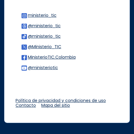
ministerio_tic
Logo Instagram
@ministerio_tic
Logo Threads
@ministerio_tic
Logo Tiktok
@Ministerio_TIC
Logo Twitter
MinisterioTIC.Colombia
Logo Facebook
@ministeriotic
Logo Youtube
Logo WhatsApp
Política de privacidad y condiciones de uso
Contacto
Mapa del sitio