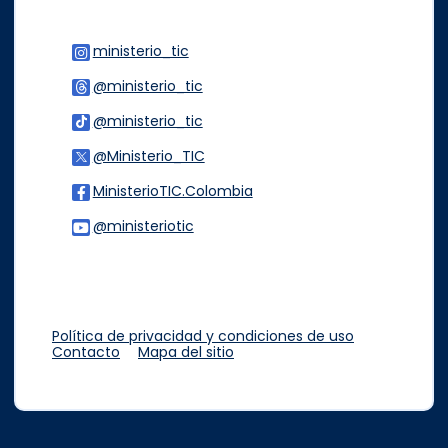
ministerio_tic
Logo Instagram
@ministerio_tic
Logo Threads
@ministerio_tic
Logo Tiktok
@Ministerio_TIC
Logo Twitter
MinisterioTIC.Colombia
Logo Facebook
@ministeriotic
Logo Youtube
Logo WhatsApp
Política de privacidad y condiciones de uso
Contacto
Mapa del sitio