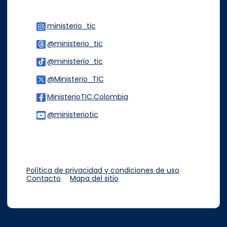
ministerio_tic
Logo Instagram
@ministerio_tic
Logo Threads
@ministerio_tic
Logo Tiktok
@Ministerio_TIC
Logo Twitter
MinisterioTIC.Colombia
Logo Facebook
@ministeriotic
Logo Youtube
Logo WhatsApp
Política de privacidad y condiciones de uso
Contacto
Mapa del sitio