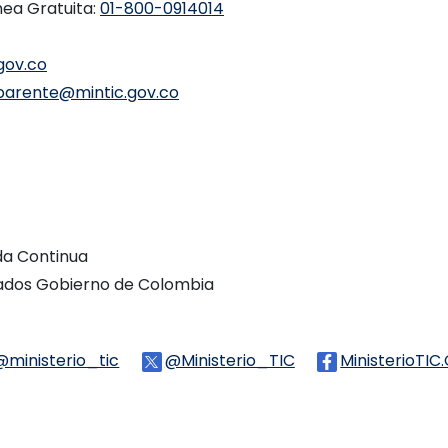
nea Gratuita:
01-800-0914014
gov.co
parente@mintic.gov.co
ada Continua
vados Gobierno de Colombia
Threads
@ministerio_tic
Logo Tiktok
@Ministerio_TIC
Logo Twitter
MinisterioTIC