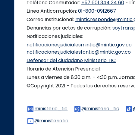
Teléfono Conmutador:
+57 601 344 34 60
- Lí
Línea Anticorrupción:
01-800-0912667
Correo Institucional:
minticresponde@mintic.
Denuncias por actos de corrupción:
soytrans
Notificaciones judiciales:
notificacionesjudicialesmintic@mintic.gov.co
notificacionesjudicialesfontic@mintic.gov.co
Defensor del ciudadano Ministerio TIC
Horario de Atención Presencial:
Lunes a viernes de 8:30 a.m. – 4:30 p.m. Jorn
©Copyright 2021 - Todos los derechos reser
ministerio_tic
Logo Instagram
@ministerio_tic
Logo 
@ministeriotic
Logo Youtube
Logo WhatsApp