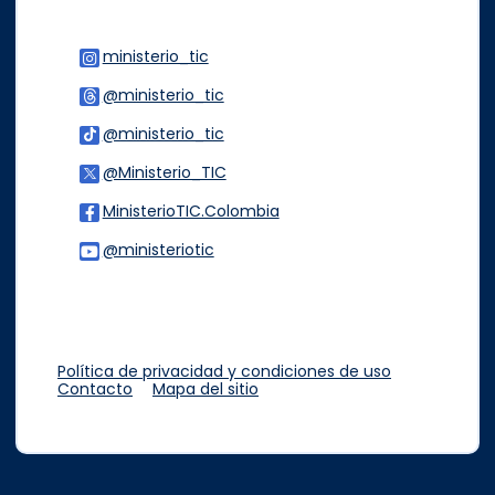
ministerio_tic
Logo Instagram
@ministerio_tic
Logo Threads
@ministerio_tic
Logo Tiktok
@Ministerio_TIC
Logo Twitter
MinisterioTIC.Colombia
Logo Facebook
@ministeriotic
Logo Youtube
Logo WhatsApp
Política de privacidad y condiciones de uso
Contacto
Mapa del sitio