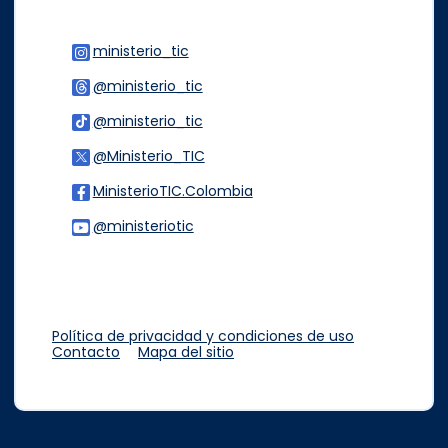
ministerio_tic
Logo Instagram
@ministerio_tic
Logo Threads
@ministerio_tic
Logo Tiktok
@Ministerio_TIC
Logo Twitter
MinisterioTIC.Colombia
Logo Facebook
@ministeriotic
Logo Youtube
Logo WhatsApp
Política de privacidad y condiciones de uso
Contacto
Mapa del sitio